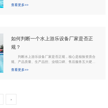
综合匹配，需优先锁定50公里内300万+常住人口、高速/
查看更多>>
地铁接驳便利、平坦地质稳定、年均20℃以上天数≥120
天、周边有酒店/商业配套的地块，以下是湖南漂流艇定制
厂家工作人员具体讲解可落地的全维度评估体系：
如何判断一个水上游乐设备厂家是否正
规？
判断水上游乐设备厂家是否正规，核心是核验资质合
规、产品质量、生产品控、业绩口碑、售后服务五大硬指
标，关键在于锁定特种设备许可与检测报告、实地核查生
查看更多>>
产与安全体系、验证真实业绩与响应能力，以下是湖南漂
流船厂家工作人员讲解可落地的全维度核验指南：
›