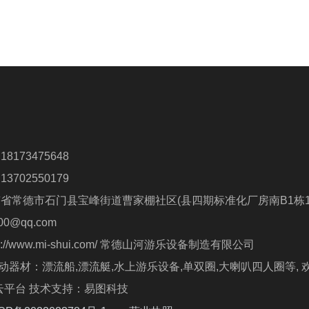
联系人：卢先生 18173475648
联系人：朱先生 13702550179
南省常德市石门县宝峰街道曹家棚社区(县四期标准化厂房南B1栋1
0@qq.com
 http://www.mi-shui.com/ 常德山河游乐设备制造有限公司
器材：漂流船,漂流艇,水上游乐设备,单双圈,大喇叭四人圈等, 
Powered by 祥云平台 技术支持：易图科技