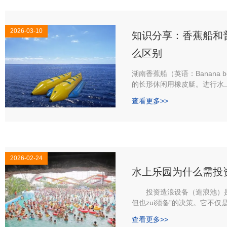
2026-03-10
知识分享：香蕉船和
么区别
湖南香蕉船（英语：Banana 
的长形休闲用橡皮艇。进行水
快速拖行，由单一块帆推进。
查看更多>>
衡力。香蕉船上有绳给与游戏
要穿上救生衣。
2026-02-24
水上乐园为什么需投
投资造浪设备（造浪池）是水上
但也zui须备”的决策。它不
园的“灵魂”和“流量引擎”**
查看更多>>
厂家工作人员讲解须投资造浪