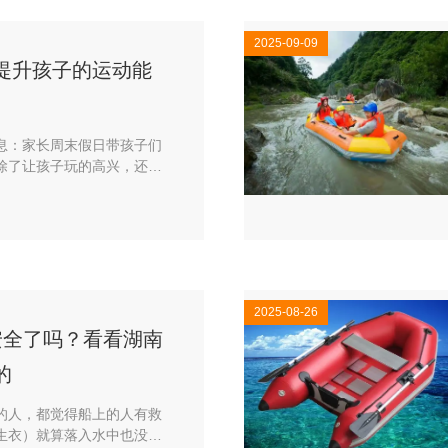
2025-09-09
提升孩子的运动能
息：家长周末假日带孩子们
除了让孩子玩的高兴，还期
过体能拓宽游乐园中的设备
2025-08-26
安全了吗？看看湖南
的
的人，都觉得船上的人有救
生衣）就算落入水中也没有