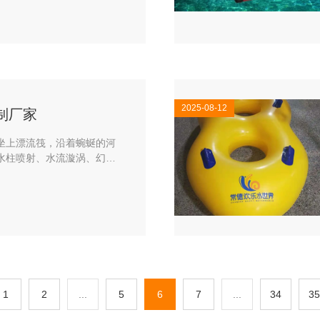
工作人员说，他们不知道，
从岸边泼来的水形成巨大水
啊。
水，我当时的感觉几乎和落
此，岸边向漂流船泼水适当
2025-08-12
制厂家
坐上漂流筏，沿着蜿蜒的河
水柱喷射、水流漩涡、幻影
未有的魔幻旅程。
1
2
...
5
6
7
...
34
35