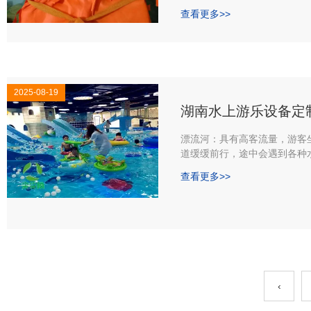
多大的问题。
查看更多>>
可湖南漂流船厂家洣水游艇的
甭说落入水中，就算在船上，
流，也有或许不小心呛进口鼻
记得那年在彭州，遭受别人泼
水相同，几乎有窒息感觉，因
风险。
2025-08-19
湖南水上游乐设备定
漂流河：具有高客流量，游客
道缓缓前行，途中会遇到各种
声效及特效，为游客带来前所
查看更多>>
‹