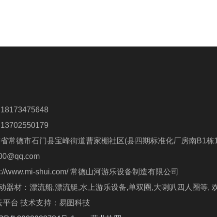
联系人：卢先生 18173475648
联系人：朱先生 13702550179
南省常德市石门县宝峰街道曹家棚社区(县四期标准化厂房南B1栋1
0@qq.com
 http://www.mi-shui.com/ 常德山河游乐设备制造有限公司
器材：漂流船,漂流艇,水上游乐设备,单双圈,大喇叭四人圈等, 
Powered by 祥云平台 技术支持：易图科技