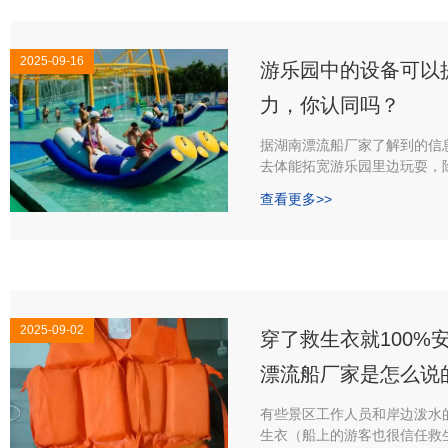
2025-09-16
游乐园中的设备可以
力，你认同吗？
据湖南漂流船厂家了解到的信
去体能拓宽游乐园里边玩耍，
望孩子多靠近大自然，而且通
查看更多>>
来提高孩子的运动才能。
2025-09-02
穿了救生衣就100%
漂流船厂家是怎么说
有些景区工作人员和岸边泼水
生衣（船上的游客也很信任救