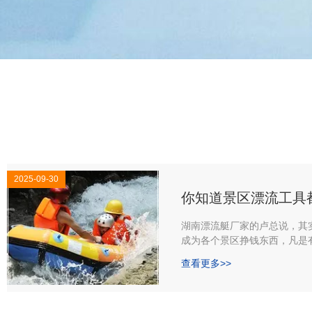
2025-09-30
你知道景区漂流工具
湖南漂流艇厂家的卢总说，其
成为各个景区挣钱东西，凡是
或许打着与大自然密切接触的
查看更多>>
跳来激励游客当一名勇敢者。