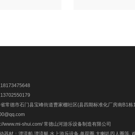
联系人：卢先生 18173475648
联系人：朱先生 13702550179
南省常德市石门县宝峰街道曹家棚社区(县四期标准化厂房南B1栋1
0@qq.com
 http://www.mi-shui.com/ 常德山河游乐设备制造有限公司
器材：漂流船,漂流艇,水上游乐设备,单双圈,大喇叭四人圈等, 