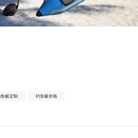
钓鱼艇定制
钓鱼艇价格