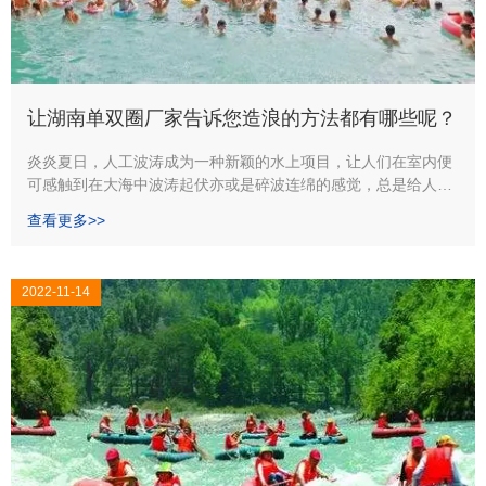
让湖南单双圈厂家告诉您造浪的方法都有哪些呢？
炎炎夏日，人工波涛成为一种新颖的水上项目，让人们在室内便
可感触到在大海中波涛起伏亦或是碎波连绵的感觉，总是给人们
带来新奇的感触，这样一个大池足以让人乐而忘返。造浪戏水池
查看更多>>
渐渐成为一种融亲情、浪漫和欢乐于一体的潮流，那么让湖南单
双圈厂家告诉您造浪的方法都有哪些呢？
2022-11-14