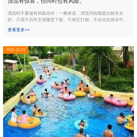
漂流有惊喜，但同时也有风险。
漂流时不要做有风险动作：一般来说，漂流河段都是比较安全
的，只需不自作主张随意下船、不相互打闹、不自动去抓水中的
漂浮物和岸边的草木石头，漂流筏不会翻。一旦“翻船”也不要
查看更多>>
紧，憋住气，当心不呛水就行，因为你穿有救生衣；
2022-11-21