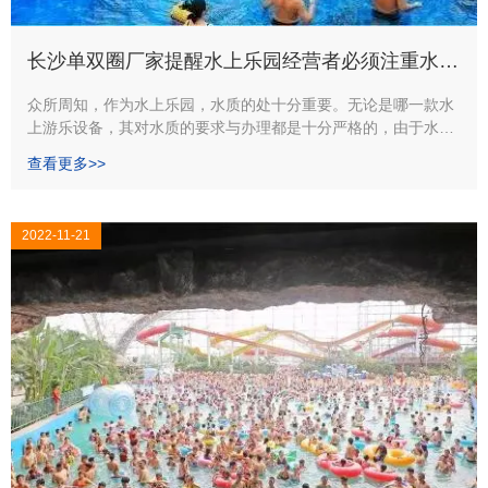
长沙单双圈厂家提醒水上乐园经营者必须注重水上
乐园的水质
众所周知，作为水上乐园，水质的处十分重要。无论是哪一款水
上游乐设备，其对水质的要求与办理都是十分严格的，由于水是
水上乐园的载体，水质办理欠好对水上乐园的影响极大，那么应
查看更多>>
该如何开展水上乐园水质办理工作呢？长沙单双圈厂家内一家专
门从事水上乐园设备出产,以我们行业专长的角度告诉大家。
2022-11-21