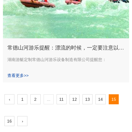
常德山河游乐提醒：漂流的时候，一定要注意以下
这些事项
湖南游艇定制常德山河游乐设备制造有限公司提醒您：
1、漂流的时期为每年的4月至10月；
查看更多>>
2、动身时，Z好带着一套洁净的衣服，以备下船时替换，同时Z
好带着一双塑料拖鞋，以备在船上穿。
‹
1
2
...
11
12
13
14
15
16
›