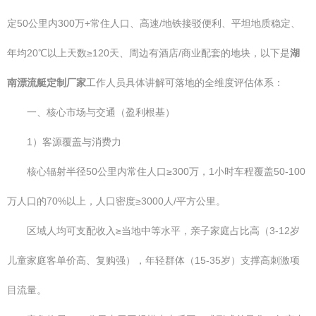
定50公里内300万+常住人口、高速/地铁接驳便利、平坦地质稳定、
年均20℃以上天数≥120天、周边有酒店/商业配套的地块，以下是
湖
南漂流艇定制厂家
工作人员具体讲解可落地的全维度评估体系：
一、核心市场与交通（盈利根基）
1）客源覆盖与消费力
核心辐射半径50公里内常住人口≥300万，1小时车程覆盖50-100
万人口的70%以上，人口密度≥3000人/平方公里。
区域人均可支配收入≥当地中等水平，亲子家庭占比高（3-12岁
儿童家庭客单价高、复购强），年轻群体（15-35岁）支撑高刺激项
目流量。