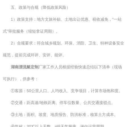
五、政策与合规（降低政策风险）
1）政策支持：地方文旅补贴、土地出让优惠、税收减免，“一站
式”审批服务（缩短拿证周期）。
2）合规要求：符合城乡规划、环保、消防、卫生、特种设备安全
规范，提前完成环评、安评、能评。
湖南漂流艇定制
厂家工作人员根据经验快速总结以下清单（现场
可执行），供参考：
①客源：50公里人口、人均收入、竞争项目，计算市场饱和度。
②交通：距高速/地铁距离、停车位数量、公共交通接驳点。
③土地：面积、坡度、地质报告、防洪标准，核算土方成本。
④气候：20℃以上天数、ji端天气频率，评估运营周期。