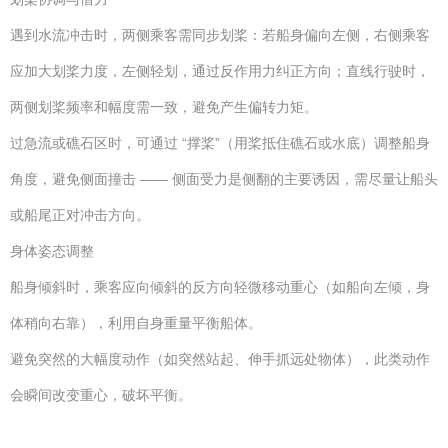
遇到水流冲击时，两侧乘客需同步划桨：若船身偏向左侧，右侧乘客
应加大划桨力度，左侧轻划，通过反作用力纠正方向；直线行驶时，
两侧划桨频率和幅度需一致，避免产生偏转力矩。
过急流或礁石区时，可通过 “撑桨”（用桨抵住礁石或水底）调整船身
角度，避免侧面撞击 —— 侧面受力是侧翻的主要诱因，需尽量让船头
或船尾正对冲击方向。
身体姿态调整
船身倾斜时，乘客应向倾斜的反方向轻微移动重心（如船向左倾，身
体稍向右靠），利用自身重量平衡船体。
避免突然的大幅度动作（如突然站起、伸手抓远处物体），此类动作
会瞬间改变重心，破坏平衡。