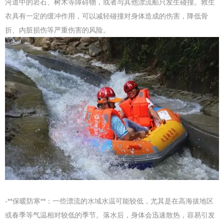
河道中的岩石、树木等障碍物，或者与其他漂流船只发生碰撞。救生
衣具有一定的缓冲作用，可以减轻碰撞对身体造成的伤害，降低骨
折、内脏损伤等严重伤害的风险。
-**保暖防寒**：一些漂流的水域水温可能较低，尤其是在高海拔地区
或春季等气温相对较低的季节。落水后，身体会迅速散热，容易引发