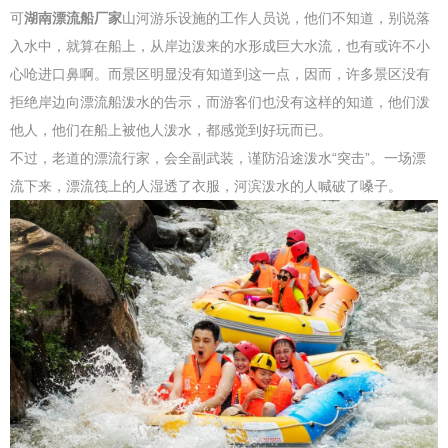
可
湖南漂流船厂家
山河游乐设施的工作人员说，他们不知道，别说落
入水中，就算在船上，从岸边泼来的水形成巨大水流，也有或许不小
心呛进口鼻啊。而景区明显没有知道到这一点，因而，许多景区没有
拒绝岸边向漂流船泼水的告示，而游客们也没有这样的知道，他们泼
他人，他们在船上被他人泼水，都感觉到好玩而已。
不过，老道的漂流行家，会全副武装，谨防沿途泼水“突击”。一场漂
流下来，漂流筏上的人湿透了衣服，河滨泼水的人喊破了嗓子。