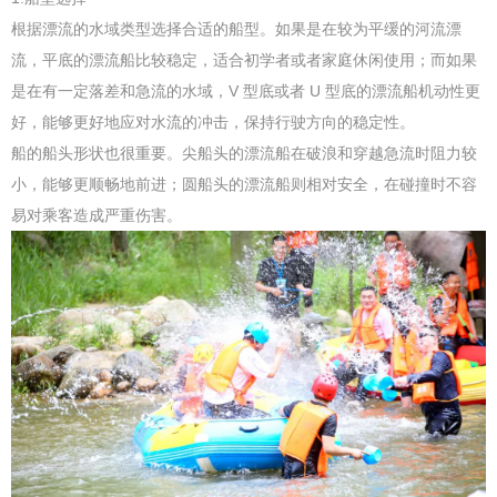
根据漂流的水域类型选择合适的船型。如果是在较为平缓的河流漂
流，平底的漂流船比较稳定，适合初学者或者家庭休闲使用；而如果
是在有一定落差和急流的水域，V 型底或者 U 型底的漂流船机动性更
好，能够更好地应对水流的冲击，保持行驶方向的稳定性。
船的船头形状也很重要。尖船头的漂流船在破浪和穿越急流时阻力较
小，能够更顺畅地前进；圆船头的漂流船则相对安全，在碰撞时不容
易对乘客造成严重伤害。